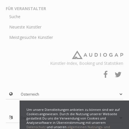
FÜR VERANSTALTER
Suche
Neueste Künstler
Meistgesuchte Künstler
Künstler-Index, Booking und Statistiken
Um unsere Dienstleitungen anbieten zu können sind wir auf
Cookies angewiesen. Durch die Nutzung unserer Webseite
gestattest Du uns die Verwendung von Cookies und
Analysesoftware in Übereinstimmung mit unserem
Datenschutz
und unseren
allgemeinen Nutzungs- und